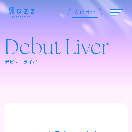
Audition
Audition
Debut Liver
Liver
デビューライバー
Album
News
Official Character