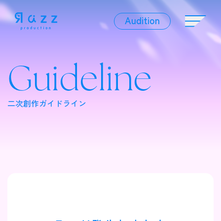
Audition
Audition
Guideline
Liver
二次創作ガイドライン
Album
News
Official Character