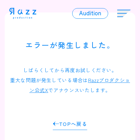
Audition
Audition
エラーが発生しました。
Liver
しばらくしてから再度お試しください。
重大な問題が発生している場合は
Razzプロダクショ
ン公式X
でアナウンスいたします。
Album
TOPへ戻る
News
Official Character