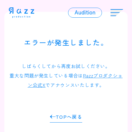
Audition
Audition
エラーが発生しました。
Liver
しばらくしてから再度お試しください。
重大な問題が発生している場合は
Razzプロダクショ
ン公式X
でアナウンスいたします。
Album
TOPへ戻る
News
Official Character