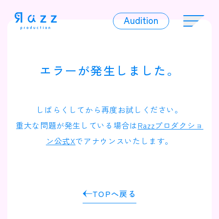
Audition
Audition
エラーが発生しました。
Liver
しばらくしてから再度お試しください。
重大な問題が発生している場合は
Razzプロダクショ
ン公式X
でアナウンスいたします。
Album
TOPへ戻る
News
Official Character