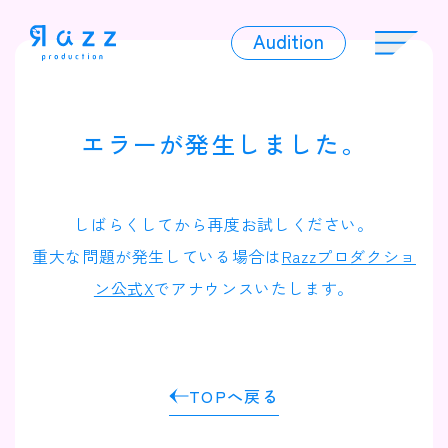
Audition
Audition
エラーが発生しました。
Liver
しばらくしてから再度お試しください。
重大な問題が発生している場合は
Razzプロダクショ
ン公式X
でアナウンスいたします。
Album
TOPへ戻る
News
Official Character