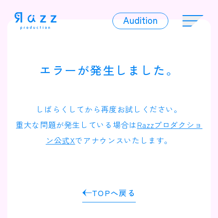
Audition
Audition
エラーが発生しました。
Liver
しばらくしてから再度お試しください。
重大な問題が発生している場合は
Razzプロダクショ
ン公式X
でアナウンスいたします。
Album
TOPへ戻る
News
Official Character