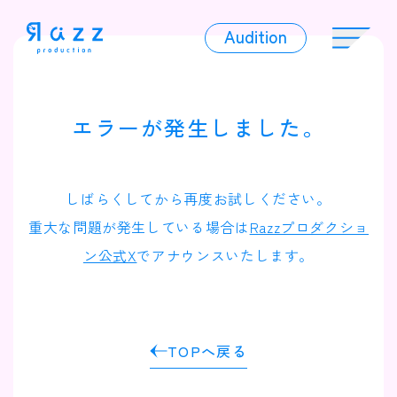
Audition
Audition
エラーが発生しました。
Liver
しばらくしてから再度お試しください。
重大な問題が発生している場合は
Razzプロダクショ
ン公式X
でアナウンスいたします。
Album
TOPへ戻る
News
Official Character