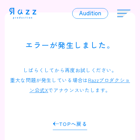
Audition
Audition
エラーが発生しました。
Liver
しばらくしてから再度お試しください。
重大な問題が発生している場合は
Razzプロダクショ
ン公式X
でアナウンスいたします。
Album
TOPへ戻る
News
Official Character