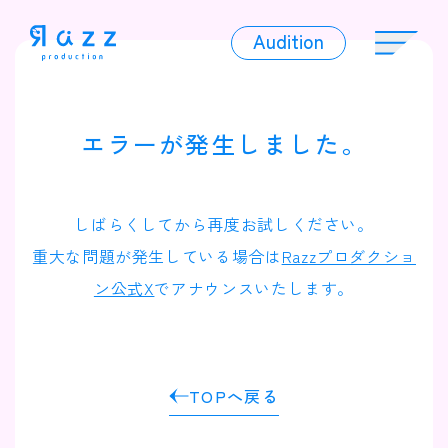
Audition
Audition
エラーが発生しました。
Liver
しばらくしてから再度お試しください。
重大な問題が発生している場合は
Razzプロダクショ
ン公式X
でアナウンスいたします。
Album
TOPへ戻る
News
Official Character