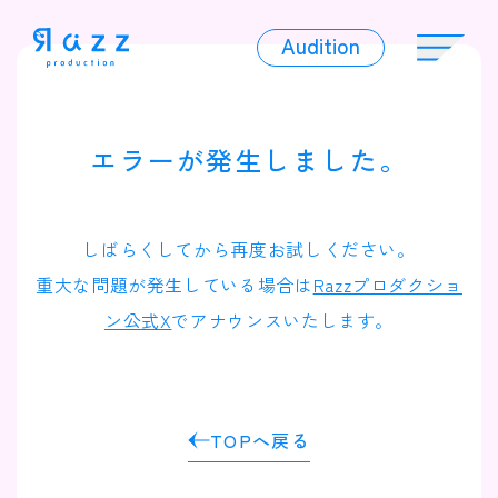
Audition
Audition
エラーが発生しました。
Liver
しばらくしてから再度お試しください。
重大な問題が発生している場合は
Razzプロダクショ
ン公式X
でアナウンスいたします。
Album
TOPへ戻る
News
Official Character