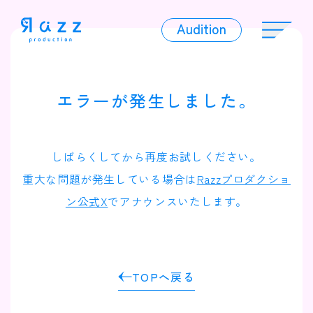
Audition
Audition
エラーが発生しました。
Liver
しばらくしてから再度お試しください。
重大な問題が発生している場合は
Razzプロダクショ
ン公式X
でアナウンスいたします。
Album
TOPへ戻る
News
Official Character