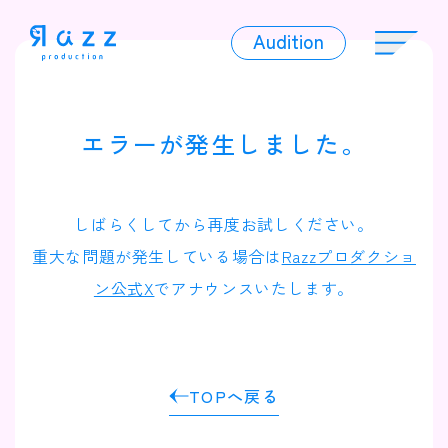
Audition
Audition
エラーが発生しました。
Liver
しばらくしてから再度お試しください。
重大な問題が発生している場合は
Razzプロダクショ
ン公式X
でアナウンスいたします。
Album
TOPへ戻る
News
Official Character