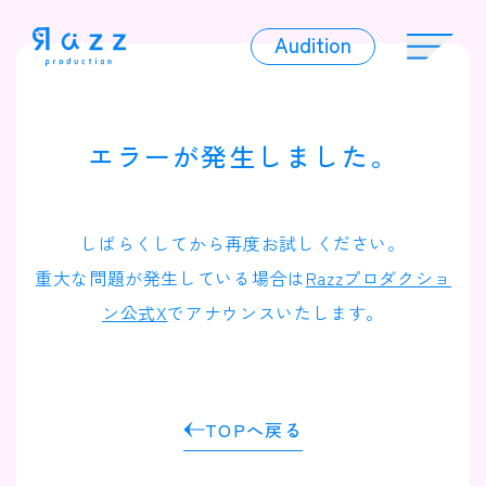
Audition
Audition
エラーが発生しました。
Liver
しばらくしてから再度お試しください。
重大な問題が発生している場合は
Razzプロダクショ
ン公式X
でアナウンスいたします。
Album
TOPへ戻る
News
Official Character