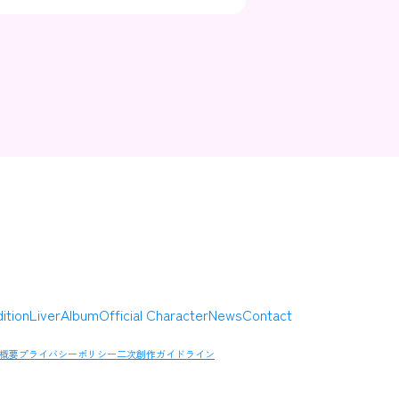
Contact
Company
ition
Liver
Album
Official Character
News
Contact
概要
プライバシーポリシー
二次創作ガイドライン