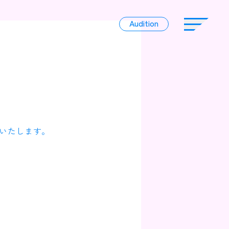
Audition
Audition
Liver
いたします。
Album
News
Official Character