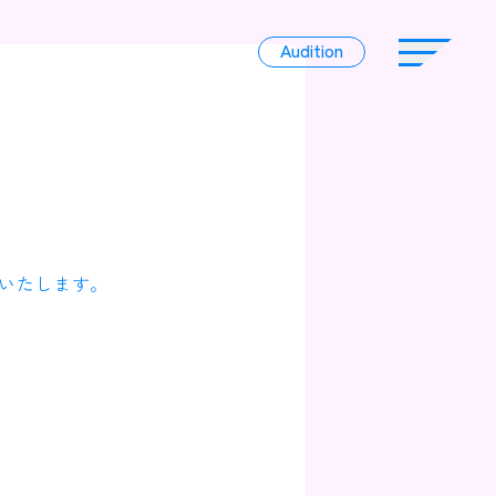
Audition
Audition
Liver
いたします。
Album
News
Official Character