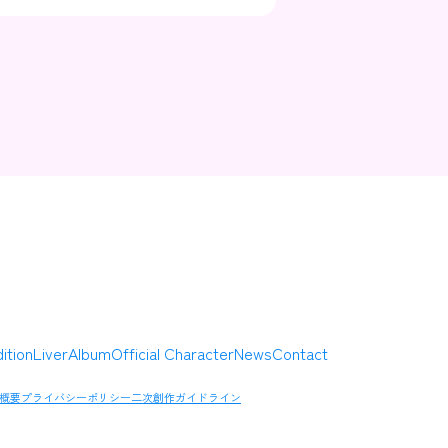
Contact
Company
ition
Liver
Album
Official Character
News
Contact
概要
プライバシーポリシー
二次創作ガイドライン