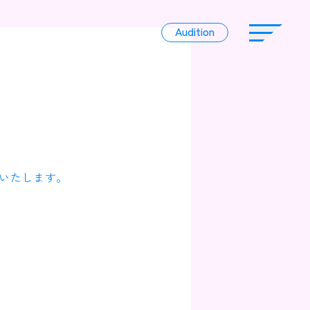
Audition
Audition
Liver
いたします。
Album
News
Official Character