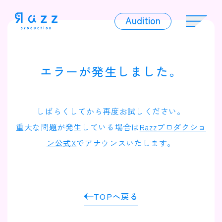
Audition
Audition
エラーが発生しました。
Liver
しばらくしてから再度お試しください。
重大な問題が発生している場合は
Razzプロダクショ
ン公式X
でアナウンスいたします。
Album
TOPへ戻る
News
Official Character