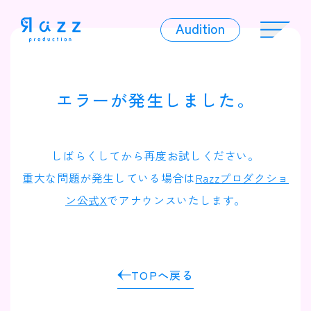
Audition
Audition
エラーが発生しました。
Liver
しばらくしてから再度お試しください。
重大な問題が発生している場合は
Razzプロダクショ
ン公式X
でアナウンスいたします。
Album
TOPへ戻る
News
Official Character