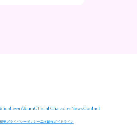
Contact
Company
ition
Liver
Album
Official Character
News
Contact
概要
プライバシーポリシー
二次創作ガイドライン