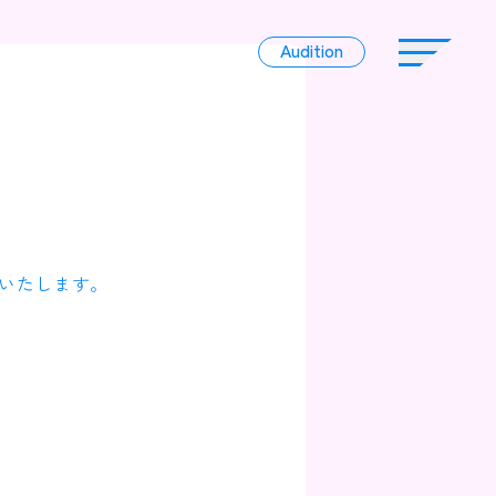
Audition
Audition
Liver
いたします。
Album
News
Official Character