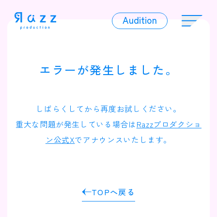
Audition
Audition
エラーが発生しました。
Liver
しばらくしてから再度お試しください。
重大な問題が発生している場合は
Razzプロダクショ
ン公式X
でアナウンスいたします。
Album
TOPへ戻る
News
Official Character