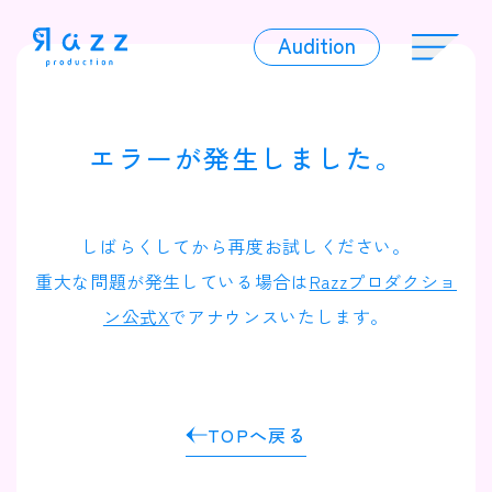
Audition
Audition
エラーが発生しました。
Liver
しばらくしてから再度お試しください。
重大な問題が発生している場合は
Razzプロダクショ
ン公式X
でアナウンスいたします。
Album
TOPへ戻る
News
Official Character