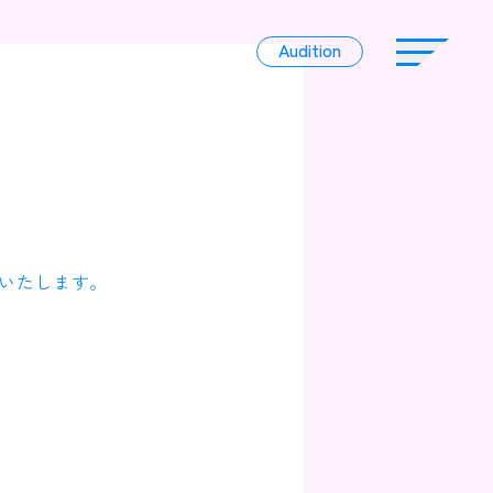
Audition
Audition
Liver
いたします。
Album
News
Official Character