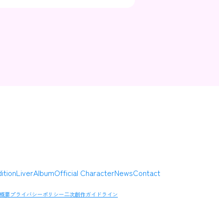
Contact
Company
ition
Liver
Album
Official Character
News
Contact
概要
プライバシーポリシー
二次創作ガイドライン