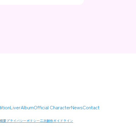
Contact
Company
ition
Liver
Album
Official Character
News
Contact
概要
プライバシーポリシー
二次創作ガイドライン