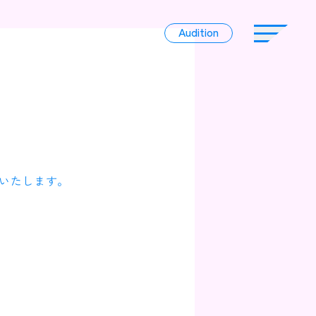
Audition
Audition
Liver
いたします。
Album
News
Official Character