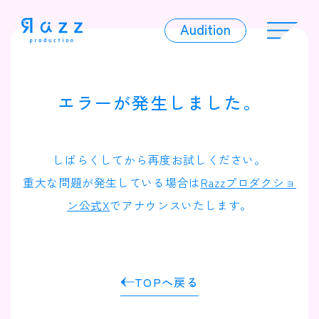
Audition
Audition
エラーが発生しました。
Liver
しばらくしてから再度お試しください。
重大な問題が発生している場合は
Razzプロダクショ
ン公式X
でアナウンスいたします。
Album
TOPへ戻る
News
Official Character