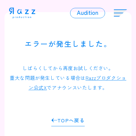
Audition
Audition
エラーが発生しました。
Liver
しばらくしてから再度お試しください。
重大な問題が発生している場合は
Razzプロダクショ
ン公式X
でアナウンスいたします。
Album
TOPへ戻る
News
Official Character