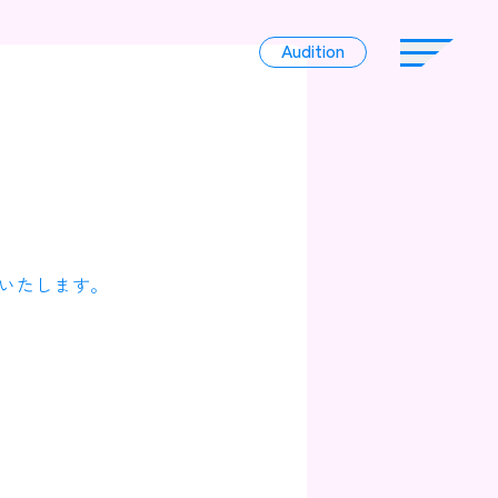
Audition
Audition
Liver
いたします。
Album
News
Official Character