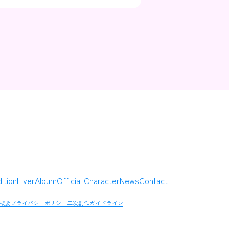
Contact
Company
ition
Liver
Album
Official Character
News
Contact
概要
プライバシーポリシー
二次創作ガイドライン