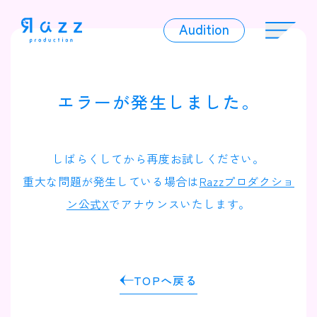
Audition
Audition
エラーが発生しました。
Liver
しばらくしてから再度お試しください。
重大な問題が発生している場合は
Razzプロダクショ
ン公式X
でアナウンスいたします。
Album
TOPへ戻る
News
Official Character