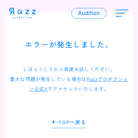
Audition
Audition
エラーが発生しました。
Liver
しばらくしてから再度お試しください。
重大な問題が発生している場合は
Razzプロダクショ
ン公式X
でアナウンスいたします。
Album
TOPへ戻る
News
Official Character