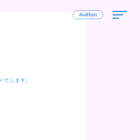
Audition
Audition
Liver
いたします。
Album
News
Official Character