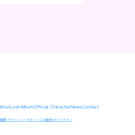
Contact
Company
ition
Liver
Album
Official Character
News
Contact
概要
プライバシーポリシー
二次創作ガイドライン