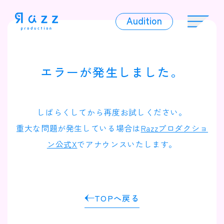
Audition
Audition
エラーが発生しました。
Liver
しばらくしてから再度お試しください。
重大な問題が発生している場合は
Razzプロダクショ
ン公式X
でアナウンスいたします。
Album
TOPへ戻る
News
Official Character