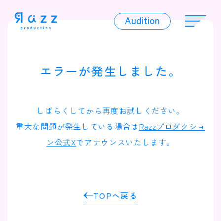
Audition
Audition
エラーが発生しました。
Liver
しばらくしてから再度お試しください。
重大な問題が発生している場合は
Razzプロダクショ
ン公式X
でアナウンスいたします。
Album
TOPへ戻る
News
Official Character