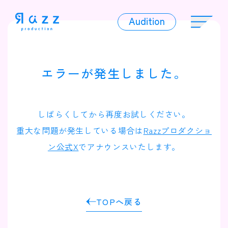
Audition
Audition
エラーが発生しました。
Liver
しばらくしてから再度お試しください。
重大な問題が発生している場合は
Razzプロダクショ
ン公式X
でアナウンスいたします。
Album
TOPへ戻る
News
Official Character