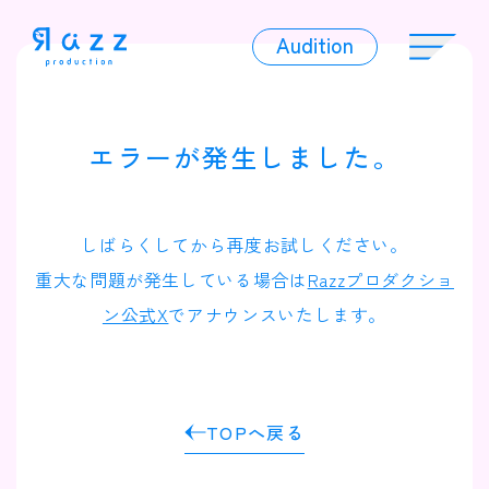
Audition
Audition
エラーが発生しました。
Liver
しばらくしてから再度お試しください。
重大な問題が発生している場合は
Razzプロダクショ
ン公式X
でアナウンスいたします。
Album
TOPへ戻る
News
Official Character