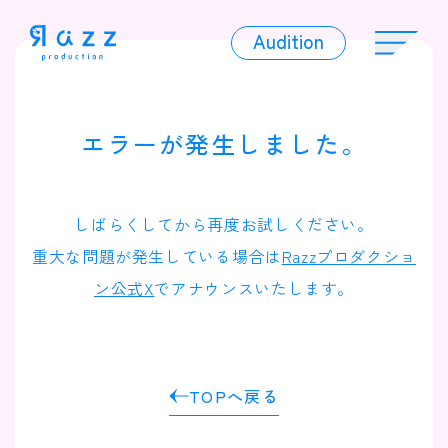
Audition
Audition
エラーが発生しました。
Liver
しばらくしてから再度お試しください。
重大な問題が発生している場合は
Razzプロダクショ
ン公式X
でアナウンスいたします。
Album
TOPへ戻る
News
Official Character