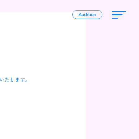
Audition
Audition
Liver
いたします。
Album
News
Official Character