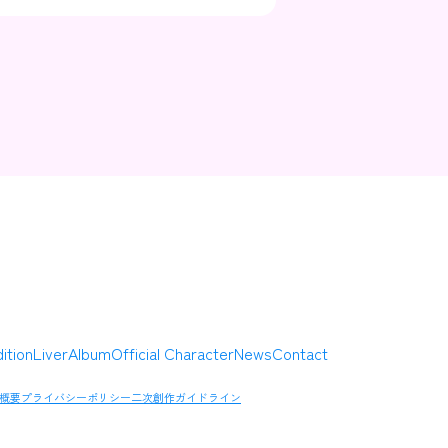
Contact
Company
ition
Liver
Album
Official Character
News
Contact
概要
プライバシーポリシー
二次創作ガイドライン