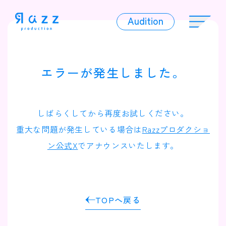
Audition
Audition
エラーが発生しました。
Liver
しばらくしてから再度お試しください。
重大な問題が発生している場合は
Razzプロダクショ
ン公式X
でアナウンスいたします。
Album
TOPへ戻る
News
Official Character