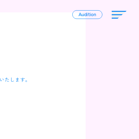
Audition
Audition
Liver
いたします。
Album
News
Official Character