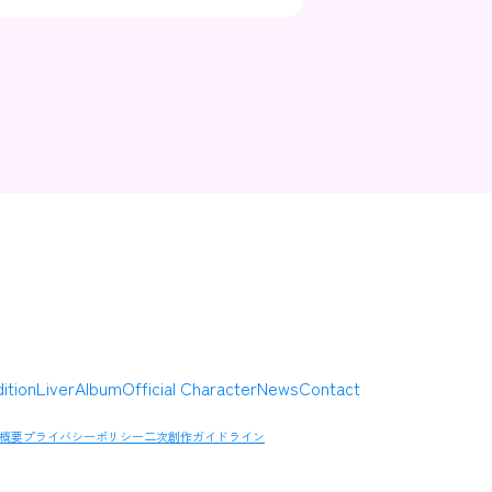
Contact
Company
ition
Liver
Album
Official Character
News
Contact
概要
プライバシーポリシー
二次創作ガイドライン