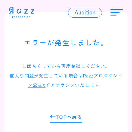
Audition
Audition
エラーが発生しました。
Liver
しばらくしてから再度お試しください。
重大な問題が発生している場合は
Razzプロダクショ
ン公式X
でアナウンスいたします。
Album
TOPへ戻る
News
Official Character