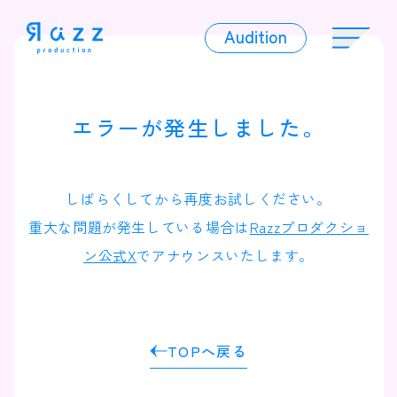
Audition
Audition
エラーが発生しました。
Liver
しばらくしてから再度お試しください。
重大な問題が発生している場合は
Razzプロダクショ
ン公式X
でアナウンスいたします。
Album
TOPへ戻る
News
Official Character