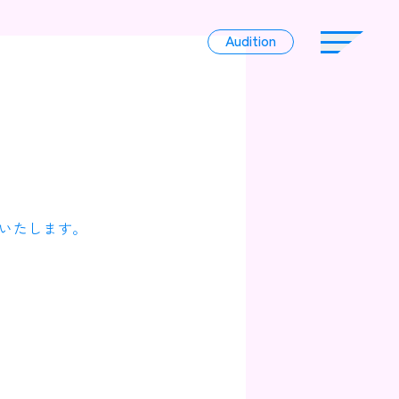
Audition
Audition
Liver
いたします。
Album
News
Official Character