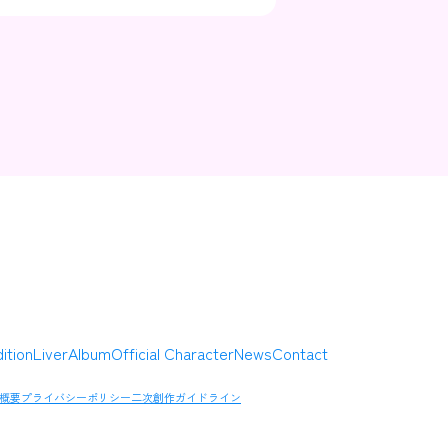
Contact
Company
ition
Liver
Album
Official Character
News
Contact
概要
プライバシーポリシー
二次創作ガイドライン