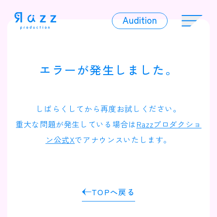
Audition
Audition
エラーが発生しました。
Liver
しばらくしてから再度お試しください。
重大な問題が発生している場合は
Razzプロダクショ
ン公式X
でアナウンスいたします。
Album
TOPへ戻る
News
Official Character