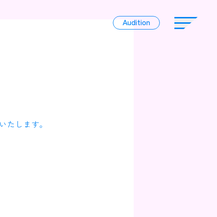
Audition
Audition
Liver
いたします。
Album
News
Official Character