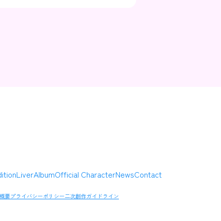
Contact
Company
ition
Liver
Album
Official Character
News
Contact
概要
プライバシーポリシー
二次創作ガイドライン