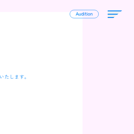
Audition
Audition
Liver
いたします。
Album
News
Official Character