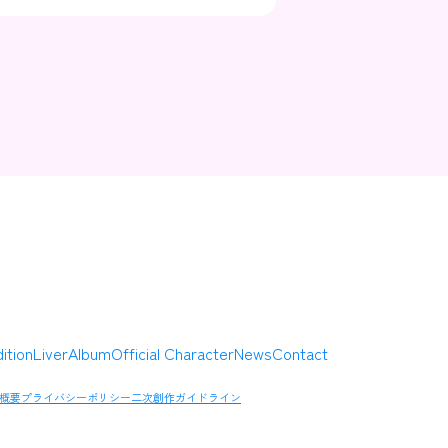
Contact
Company
ition
Liver
Album
Official Character
News
Contact
概要
プライバシーポリシー
二次創作ガイドライン