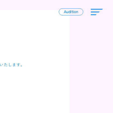
Audition
Audition
Liver
いたします。
Album
News
Official Character