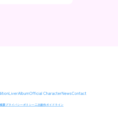
Contact
Company
ition
Liver
Album
Official Character
News
Contact
概要
プライバシーポリシー
二次創作ガイドライン