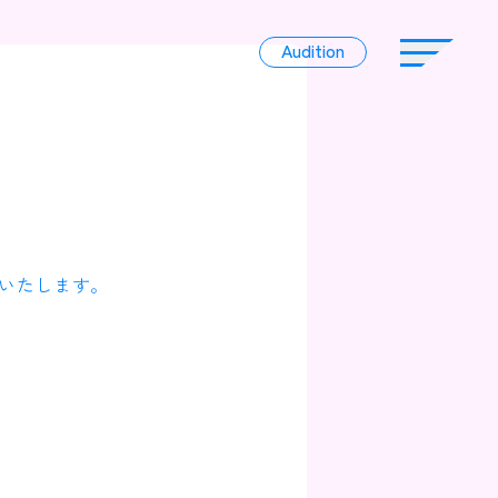
Audition
Audition
Liver
いたします。
Album
News
Official Character