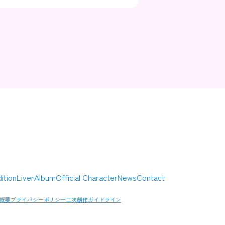
Contact
Company
ition
Liver
Album
Official Character
News
Contact
概要
プライバシーポリシー
二次創作ガイドライン