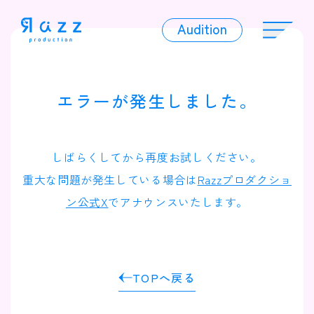
Audition
Audition
エラーが発生しました。
Liver
しばらくしてから再度お試しください。
重大な問題が発生している場合は
Razzプロダクショ
ン公式X
でアナウンスいたします。
Album
TOPへ戻る
News
Official Character