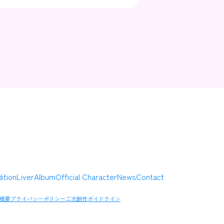
Contact
Company
ition
Liver
Album
Official Character
News
Contact
概要
プライバシーポリシー
二次創作ガイドライン