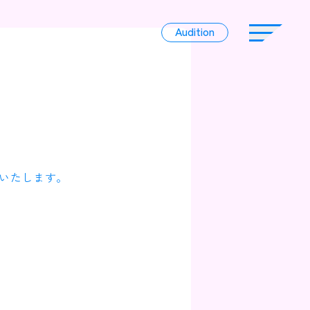
Audition
Audition
Liver
いたします。
Album
News
Official Character