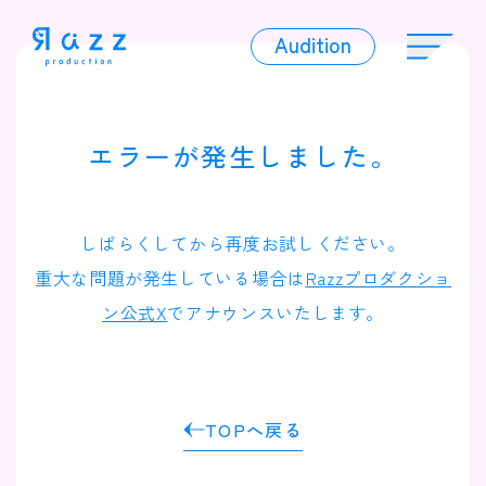
Audition
Audition
エラーが発生しました。
Liver
しばらくしてから再度お試しください。
重大な問題が発生している場合は
Razzプロダクショ
ン公式X
でアナウンスいたします。
Album
TOPへ戻る
News
Official Character