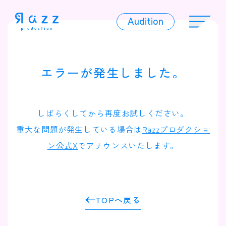
Audition
Audition
エラーが発生しました。
Liver
しばらくしてから再度お試しください。
重大な問題が発生している場合は
Razzプロダクショ
ン公式X
でアナウンスいたします。
Album
TOPへ戻る
News
Official Character